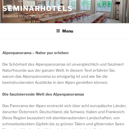
Skip
SEMINARHOTELS
to
powered by seminargo.com
content
Menu
Alpenpanorama – Natur pur erleben
Die Schönheit des Alpenpanoramas ist unvergleichlich und fasziniert
Naturfreunde aus der ganzen Welt. In diesem Text erfahren Sie,
warum das Alpenpanorama so einzigartig ist und wie Sie die
beeindruckenden Ausblicke in den Alpen genießen können.
Die faszinierende Welt des Alpenpanoramas
Das Panorama der Alpen erstreckt sich über acht europäische Länder,
darunter Österreich, Deutschland, die Schweiz, Italien und Frankreich.
Diese Region bezaubert mit atemberaubenden Landschaften, von
schneebedeckten Gipfeln bis zu grünen Tälern und glitzernden Seen.