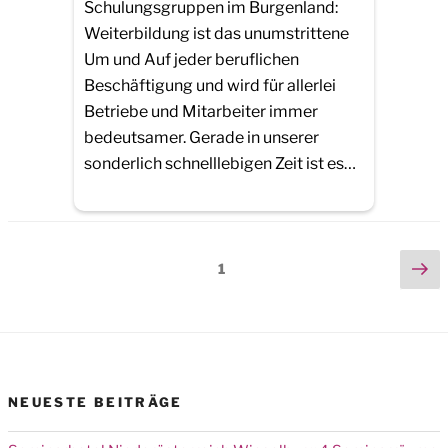
Schulungsgruppen im Burgenland:
Weiterbildung ist das unumstrittene
Um und Auf jeder beruflichen
Beschäftigung und wird für allerlei
Betriebe und Mitarbeiter immer
bedeutsamer. Gerade in unserer
sonderlich schnelllebigen Zeit ist es…
Seitennummerierung
Ne
Page
1
pa
der
Beiträge
NEUESTE BEITRÄGE