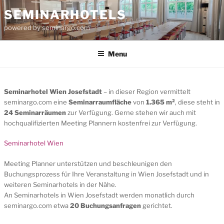
Skip
SEMINARHOTELS
to
powered by seminargo.com
content
Menu
Seminarhotel Wien Josefstadt
– in dieser Region vermittelt
seminargo.com eine
Seminarraumfläche
von
1.365 m²
, diese steht in
24 Seminarräumen
zur Verfügung. Gerne stehen wir auch mit
hochqualifizierten Meeting Plannern kostenfrei zur Verfügung.
Seminarhotel Wien
Meeting Planner unterstützen und beschleunigen den
Buchungsprozess für Ihre Veranstaltung in Wien Josefstadt und in
weiteren Seminarhotels in der Nähe.
An Seminarhotels in Wien Josefstadt werden monatlich durch
seminargo.com etwa
20 Buchungsanfragen
gerichtet.