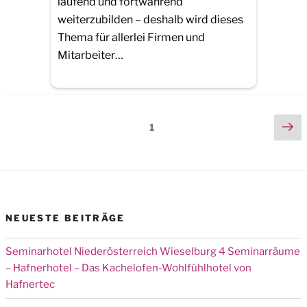
laufend und fortwährend
weiterzubilden – deshalb wird dieses
Thema für allerlei Firmen und
Mitarbeiter…
Seitennummerierung
Ne
Page
1
pa
der
Beiträge
NEUESTE BEITRÄGE
Seminarhotel Niederösterreich Wieselburg 4 Seminarräume
– Hafnerhotel – Das Kachelofen-Wohlfühlhotel von
Hafnertec