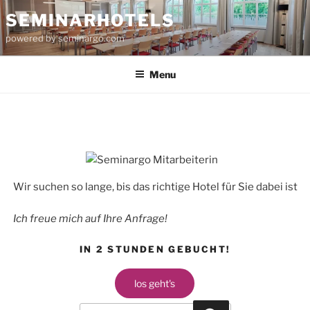
Skip
SEMINARHOTELS
to
powered by seminargo.com
content
Menu
Wir suchen so lange, bis das richtige Hotel für Sie dabei ist
Ich freue mich auf Ihre Anfrage!
IN 2 STUNDEN GEBUCHT!
los geht's
Search