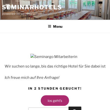
Skip
SEMINARHOTELS
to
powered by seminargo.com
content
Menu
Wir suchen so lange, bis das richtige Hotel für Sie dabei ist
Ich freue mich auf Ihre Anfrage!
IN 2 STUNDEN GEBUCHT!
los geht's
Search