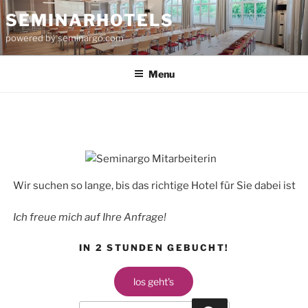
Skip
SEMINARHOTELS
to
powered by seminargo.com
content
Menu
Wir suchen so lange, bis das richtige Hotel für Sie dabei ist
Ich freue mich auf Ihre Anfrage!
IN 2 STUNDEN GEBUCHT!
los geht's
Search