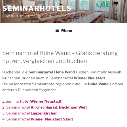
Skip
SEMINARHOTELS
to
powered by seminargo.com
content
Menu
Seminarhotel Hohe Wand – Gratis Beratung
nutzen, vergleichen und buchen
Buchende, die
Seminarhotel Hohe Wand
suchen und mehr Auswahl
wünschen, suchen auch in Seminarhotel
Wiener Neustadt
.
Die beliebtesten Seminarhotelregionen rund um
Hohe Wand
sind bei
anderen Buchenden folgende:
1. Seminarhotel
Wiener Neustadt
2. Seminarhotel
Kirchschlag i.d. Buckligen Welt
3. Seminarhotel
Lanzenkirchen
4. Seminarhotel
Wiener Neustadt Stadt