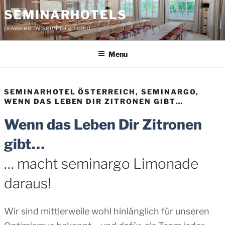
Skip
SEMINARHOTELS
to
powered by seminargo.com
content
Menu
SEMINARHOTEL ÖSTERREICH, SEMINARGO,
WENN DAS LEBEN DIR ZITRONEN GIBT…
Wenn das Leben Dir Zitronen
gibt…
… macht seminargo Limonade
daraus!
Wir sind mittlerweile wohl hinlänglich für unseren