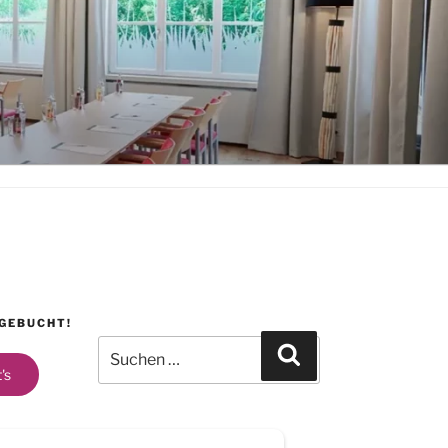
 GEBUCHT!
Search
for:
's
Search