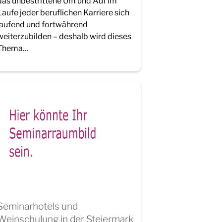
das unbestrittene Um und Auf im
Laufe jeder beruflichen Karriere sich
laufend und fortwährend
weiterzubilden – deshalb wird dieses
Thema…
Seminarhotels und
Weinschulung in der Steiermark