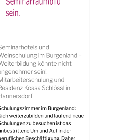
Seminarhotels und
Weinschulung im Burgenland –
Weiterbildung könnte nicht
angenehmer sein!
Mitarbeiterschulung und
Residenz Koasa Schlössl in
Hannersdorf
Schulungszimmer im Burgenland:
Sich weiterzubilden und laufend neue
Schulungen zu besuchen ist das
unbestrittene Um und Auf in der
beruflichen Beschäftigung. Daher