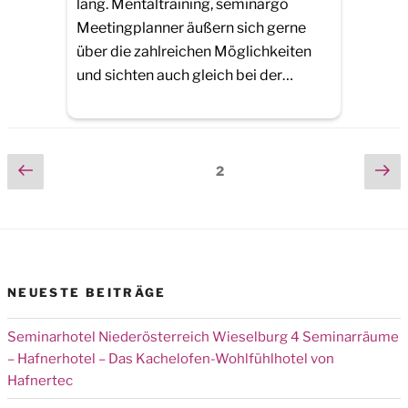
lang. Mentaltraining, seminargo
Meetingplanner äußern sich gerne
über die zahlreichen Möglichkeiten
und sichten auch gleich bei der…
Seitennummerierung
Previous
Ne
Page
2
page
pa
der
Beiträge
NEUESTE BEITRÄGE
Seminarhotel Niederösterreich Wieselburg 4 Seminarräume
– Hafnerhotel – Das Kachelofen-Wohlfühlhotel von
Hafnertec