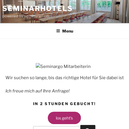
Skip
SEMINARHOTELS
to
powered by seminargo.com
content
Menu
Wir suchen so lange, bis das richtige Hotel für Sie dabei ist
Ich freue mich auf Ihre Anfrage!
IN 2 STUNDEN GEBUCHT!
los geht's
Search