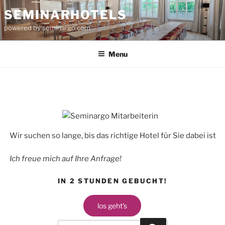
Skip
SEMINARHOTELS
to
powered by seminargo.com
content
Menu
Wir suchen so lange, bis das richtige Hotel für Sie dabei ist
Ich freue mich auf Ihre Anfrage!
IN 2 STUNDEN GEBUCHT!
los geht's
Search