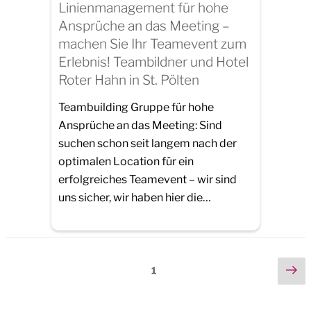
Linienmanagement für hohe
Ansprüche an das Meeting –
machen Sie Ihr Teamevent zum
Erlebnis! Teambildner und Hotel
Roter Hahn in St. Pölten
Teambuilding Gruppe für hohe
Ansprüche an das Meeting: Sind
suchen schon seit langem nach der
optimalen Location für ein
erfolgreiches Teamevent – wir sind
uns sicher, wir haben hier die…
Seitennummerierung
Ne
Page
1
pa
der
Beiträge