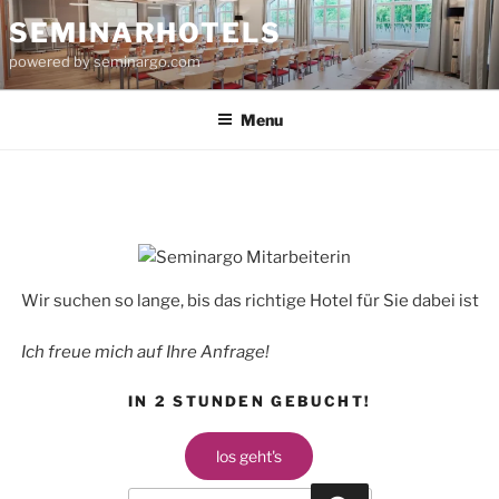
Skip
SEMINARHOTELS
to
powered by seminargo.com
content
Menu
Wir suchen so lange, bis das richtige Hotel für Sie dabei ist
Ich freue mich auf Ihre Anfrage!
IN 2 STUNDEN GEBUCHT!
los geht's
Search