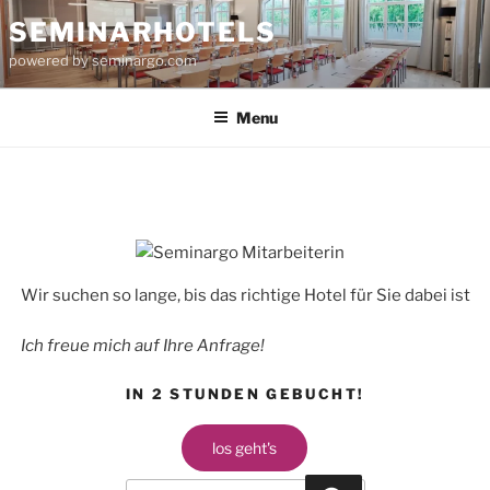
Skip
SEMINARHOTELS
to
powered by seminargo.com
content
Menu
Wir suchen so lange, bis das richtige Hotel für Sie dabei ist
Ich freue mich auf Ihre Anfrage!
IN 2 STUNDEN GEBUCHT!
los geht's
Search