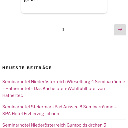
Seitennummerierung
Ne
Page
1
pa
der
Beiträge
NEUESTE BEITRÄGE
Seminarhotel Niederösterreich Wieselburg 4 Seminarräume
– Hafnerhotel – Das Kachelofen-Wohlfühlhotel von
Hafnertec
Seminarhotel Steiermark Bad Aussee 8 Seminarräume –
SPA Hotel Erzherzog Johann
Seminarhotel Niederösterreich Gumpoldskirchen 5