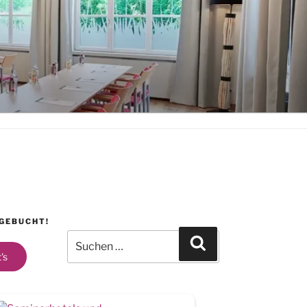
 GEBUCHT!
Search
for:
's
Search