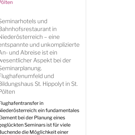
Seminarhotels und
Bahnhofsrestaurant in
Niederösterreich – eine
entspannte und unkomplizierte
An- und Abreise ist ein
wesentlicher Aspekt bei der
Seminarplanung.
Flughafenumfeld und
Bildungshaus St. Hippolyt in St.
Pölten
Flughafentransfer in
Niederösterreich: ein fundamentales
Element bei der Planung eines
geglückten Seminars ist für viele
Buchende die Möglichkeit einer