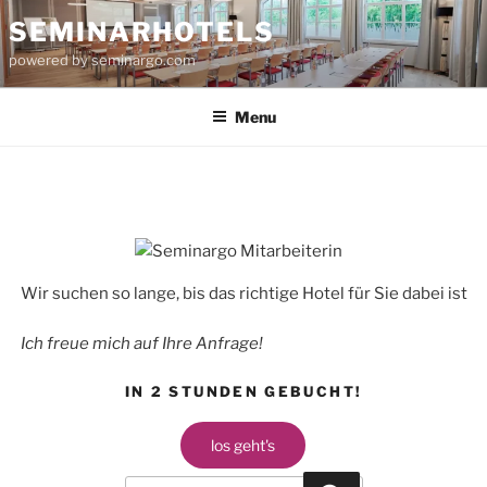
Skip
SEMINARHOTELS
to
powered by seminargo.com
content
Menu
Wir suchen so lange, bis das richtige Hotel für Sie dabei ist
Ich freue mich auf Ihre Anfrage!
IN 2 STUNDEN GEBUCHT!
los geht's
Search