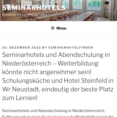
Skip
SEMINARHOTELS
to
powered by seminargo.com
content
Menu
POSTED
20. DEZEMBER 2022
BY
SEMINARHOTELFINDER
ON
Seminarhotels und Abendschulung in
Niederösterreich – Weiterbildung
könnte nicht angenehmer sein!
Schulungsküche und Hotel Steinfeld in
Wr Neustadt, eindeutig der beste Platz
zum Lernen!
Seminarhotels und Abendschulung in Niederösterreich,