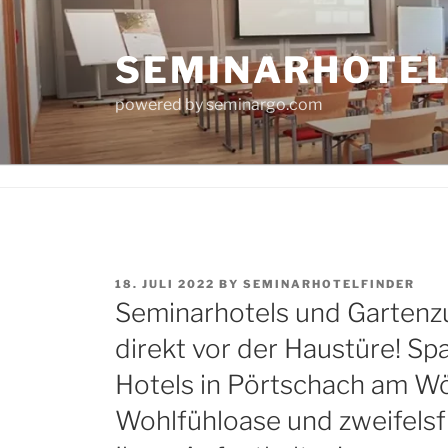
Skip
to
SEMINARHOTE
content
powered by seminargo.com
POSTED
18. JULI 2022
BY
SEMINARHOTELFINDER
ON
Seminarhotels und Gartenzu
direkt vor der Haustüre! S
Hotels in Pörtschach am Wö
Wohlfühloase und zweifelsfr