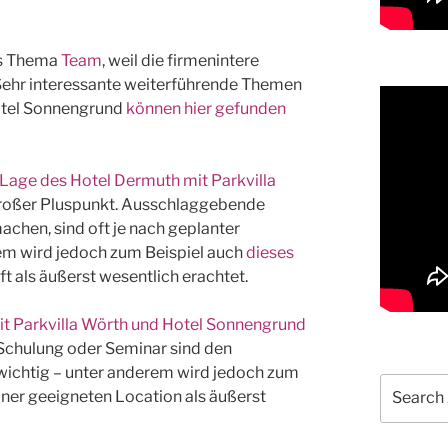
as Thema
Team
, weil die firmenintere
Sehr interessante weiterführende Themen
otel Sonnengrund
können hier gefunden
 Lage des Hotel Dermuth mit Parkvilla
ngroßer Pluspunkt. Ausschlaggebende
machen, sind oft je nach geplanter
em wird jedoch zum Beispiel auch
dieses
t als äußerst wesentlich erachtet.
t Parkvilla Wörth und Hotel Sonnengrund
 Schulung oder Seminar sind den
ichtig – unter anderem wird jedoch zum
Search
iner geeigneten Location als äußerst
for: