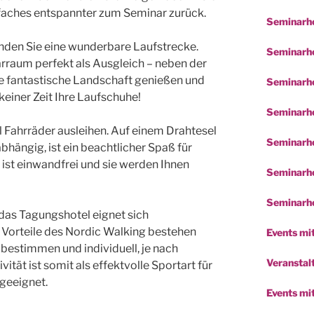
faches entspannter zum Seminar zurück.
Seminarho
nden Sie eine wunderbare Laufstrecke.
Seminarho
rraum perfekt als Ausgleich – neben der
die fantastische Landschaft genießen und
Seminarho
einer Zeit Ihre Laufschuhe!
Seminarho
 Fahrräder ausleihen. Auf einem Drahtesel
Seminarho
bhängig, ist ein beachtlicher Spaß für
r ist einwandfrei und sie werden Ihnen
Seminarho
Seminarho
as Tagungshotel eignet sich
 Vorteile des Nordic Walking bestehen
Events mit
bestimmen und individuell, je nach
Veranstalt
ität ist somit als effektvolle Sportart für
 geeignet.
Events mi