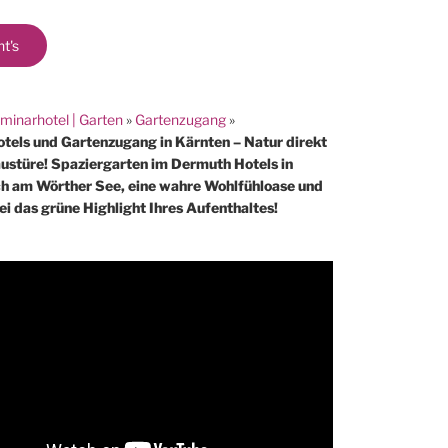
ht's
minarhotel | Garten
»
Gartenzugang
»
tels und Gartenzugang in Kärnten – Natur direkt
austüre! Spaziergarten im Dermuth Hotels in
h am Wörther See, eine wahre Wohlfühloase und
ei das grüne Highlight Ihres Aufenthaltes!