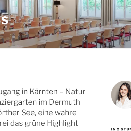
LS
gang in Kärnten – Natur
paziergarten im Dermuth
rther See, eine wahre
ei das grüne Highlight
IN 2 ST