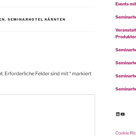
Events mi
Seminarho
EN
,
SEMINARHOTEL KÄRNTEN
Veranstalt
Produkte
Seminarh
Seminarho
t.
Erforderliche Felder sind mit
*
markiert
Seminarho
Seminarho
LinkedIn
YouTu
Cookie Ric