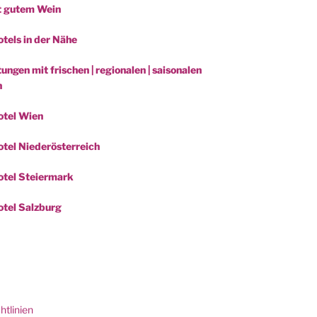
t gutem Wein
tels in der Nähe
ungen mit frischen | regionalen | saisonalen
n
otel Wien
tel Niederösterreich
tel Steiermark
tel Salzburg
be
htlinien