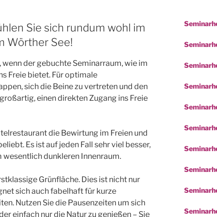
Seminarho
fühlen Sie sich rundum wohl im
m Wörther See!
Seminarhot
all, wenn der gebuchte Seminarraum, wie im
Seminarho
s Freie bietet. Für optimale
Seminarho
ppen, sich die Beine zu vertreten und den
großartig, einen direkten Zugang ins Freie
Seminarho
Seminarho
elrestaurant die Bewirtung im Freien und
iebt. Es ist auf jeden Fall sehr viel besser,
Seminarh
em wesentlich dunkleren Innenraum.
Seminarho
tklassige Grünfläche. Dies ist nicht nur
Seminarho
net sich auch fabelhaft für kurze
en. Nutzen Sie die Pausenzeiten um sich
Seminarho
der einfach nur die Natur zu genießen – Sie