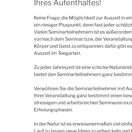
Ihres Aufenthaltes!
Keine Frage: die Möglichkeit zur Auszeit in ei
ein riesiger Pluspunkt, denn fast jeder schät
Vielen Seminarteilnehmern ist es außerordent
vor/nach dem Seminar bzw. der Veranstaltung) 
Körper und Geist zu entspannen: dafür gibt e
Auszeit im Teegarten.
Zu jeder Jahreszeit ist eine schicke Naturland
bietet den Seminarteilnehmern ganz bestim
Verwöhnen Sie die Seminarteilnehmer mit Auf
Ihrer Veranstaltung ganz bestimmt einen be
stressigen und arbeitsreichen Seminaren exz
Erholungsphasen.
In der Natur ist es erwiesenermaßen viel ein
Lauf zu lassen, neue Ideen zu entwickeln und 