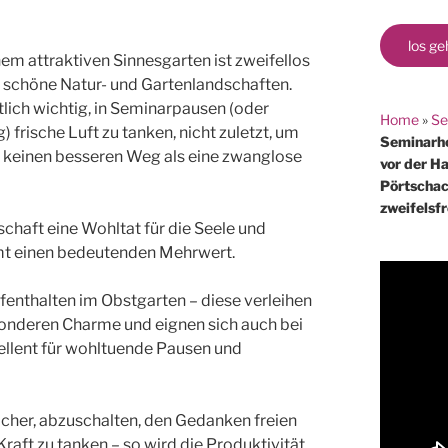
los ge
nem attraktiven Sinnesgarten ist zweifellos
zt schöne Natur- und Gartenlandschaften.
lich wichtig, in Seminarpausen (oder
Home
»
Se
frische Luft zu tanken, nicht zuletzt, um
Seminarho
s keinen besseren Weg als eine zwanglose
vor der H
Pörtschac
zweifelsfr
schaft eine Wohltat für die Seele und
mt einen bedeutenden Mehrwert.
enthalten im Obstgarten – diese verleihen
sonderen Charme und eignen sich auch bei
ellent für wohltuende Pausen und
facher, abzuschalten, den Gedanken freien
Kraft zu tanken – so wird die Produktivität