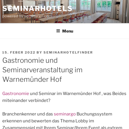
Skip
SEMINARHOTELS
to
powered by seminargo.com
content
Menu
POSTED
15. FEBER 2022
BY
SEMINARHOTELFINDER
ON
Gastronomie und
Seminarveranstaltung im
Warnemünder Hof
Gastronomie
und Seminar im Warnemünder Hof , was Beides
miteinander verbindet?
Branchenkenner und das
seminargo
Buchungssystem
erkennen und bewerten das Thema Lobby im
Zusammenspiel mit Ihrem Seminar/Ihrem Event als extrem