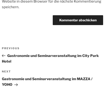
Website in diesem Browser für die nächste Kommentierung
speichern.
Beitrags-
Previous
PREVIOUS
Navigation
Post
Gastronomie und Seminarveranstaltung im City Park
Hotel
Next
NEXT
Post
Gastronomie und Seminarveranstaltung im MAZZA /
YOHO