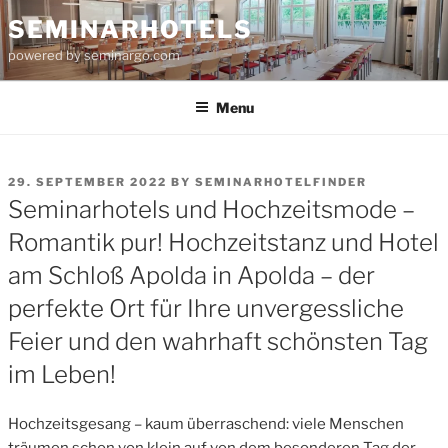
Skip
SEMINARHOTELS
to
powered by seminargo.com
content
Menu
POSTED
29. SEPTEMBER 2022
BY
SEMINARHOTELFINDER
ON
Seminarhotels und Hochzeitsmode –
Romantik pur! Hochzeitstanz und Hotel
am Schloß Apolda in Apolda – der
perfekte Ort für Ihre unvergessliche
Feier und den wahrhaft schönsten Tag
im Leben!
Hochzeitsgesang – kaum überraschend: viele Menschen