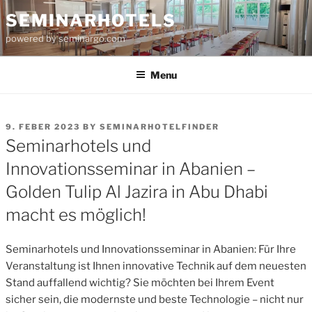
Skip
SEMINARHOTELS
to
powered by seminargo.com
content
Menu
POSTED
9. FEBER 2023
BY
SEMINARHOTELFINDER
ON
Seminarhotels und
Innovationsseminar in Abanien –
Golden Tulip Al Jazira in Abu Dhabi
macht es möglich!
Seminarhotels und Innovationsseminar in Abanien: Für Ihre
Veranstaltung ist Ihnen innovative Technik auf dem neuesten
Stand auffallend wichtig? Sie möchten bei Ihrem Event
sicher sein, die modernste und beste Technologie – nicht nur