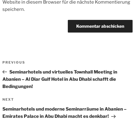
Website in diesem Browser für die nächste Kommentierung
speichern.
Beitrags-
Previous
PREVIOUS
Navigation
Post
Seminarhotels und virtuelles Townhall Meeting in
Abanien – Al Diar Gulf Hotel in Abu Dhabi schafft die
Bedingungen!
Next
NEXT
Post
Seminarhotels und moderne Seminarräume in Abanien –
Emirates Palace in Abu Dhabi macht es denkbar!