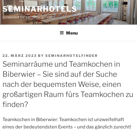
Skip
SEMINARHOTELS
to
powered by seminargo.com
content
Menu
POSTED
22. MÄRZ 2023
BY
SEMINARHOTELFINDER
ON
Seminarräume und Teamkochen in
Biberwier – Sie sind auf der Suche
nach der bequemsten Weise, einen
großartigen Raum fürs Teamkochen zu
finden?
Teamkochen in Biberwier: Teamkochen ist unzweifelhaft
eines der bedeutendsten Events – und das gänzlich zurecht!