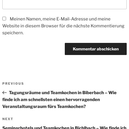
Meinen Namen, meine E-Mail-Adresse und meine
Website in diesem Browser für die nächste Kommentierung
speichern.
Beitrags-
Previous
PREVIOUS
Navigation
Post
Tagungsräume und Teamkochen in Biberbach – Wie
finde ich am schnellsten einen hervorragenden
Veranstaltungsraum fürs Teamkochen?
Next
NEXT
Post
Seminarhotels und Teamkochen in Bichlbach – Wie finde ich