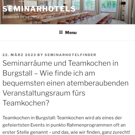
Skip
SEMINARHOTELS
to
powered by seminargo.com
content
Menu
POSTED
22. MÄRZ 2023
BY
SEMINARHOTELFINDER
ON
Seminarräume und Teamkochen in
Burgstall – Wie finde ich am
bequemsten einen atemberaubenden
Veranstaltungsraum fürs
Teamkochen?
Teamkochen in Burgstall: Teamkochen wird als eines der
gefeiertsten Events in punkto Rahmenprogrammen oft an
erster Stelle genannt – und das, wie wir finden, ganz zurecht!