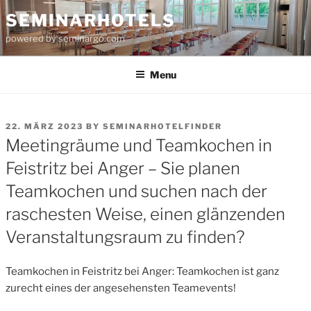
Skip
SEMINARHOTELS
to
powered by seminargo.com
content
Menu
POSTED
22. MÄRZ 2023
BY
SEMINARHOTELFINDER
ON
Meetingräume und Teamkochen in
Feistritz bei Anger – Sie planen
Teamkochen und suchen nach der
raschesten Weise, einen glänzenden
Veranstaltungsraum zu finden?
Teamkochen in Feistritz bei Anger: Teamkochen ist ganz
zurecht eines der angesehensten Teamevents!