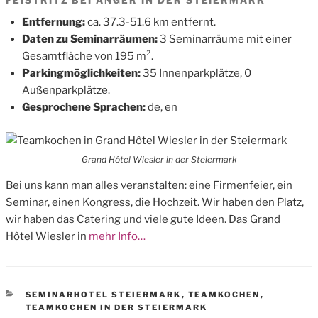
FEISTRITZ BEI ANGER IN DER STEIERMARK
Entfernung:
ca. 37.3-51.6 km entfernt.
Daten zu Seminarräumen:
3 Seminarräume mit einer
Gesamtfläche von 195 m².
Parkingmöglichkeiten:
35 Innenparkplätze, 0
Außenparkplätze.
Gesprochene Sprachen:
de, en
Grand Hôtel Wiesler in der Steiermark
Bei uns kann man alles veranstalten: eine Firmenfeier, ein
Seminar, einen Kongress, die Hochzeit. Wir haben den Platz,
wir haben das Catering und viele gute Ideen. Das Grand
Hôtel Wiesler in
mehr Info…
CATEGORIES
SEMINARHOTEL STEIERMARK
,
TEAMKOCHEN
,
TEAMKOCHEN IN DER STEIERMARK