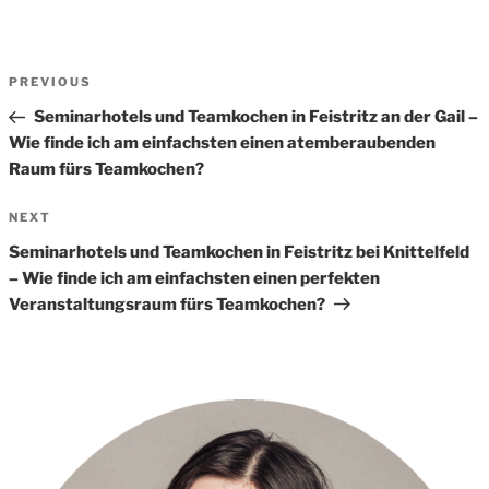
Beitrags-
Previous
PREVIOUS
Navigation
Post
Seminarhotels und Teamkochen in Feistritz an der Gail –
Wie finde ich am einfachsten einen atemberaubenden
Raum fürs Teamkochen?
Next
NEXT
Post
Seminarhotels und Teamkochen in Feistritz bei Knittelfeld
– Wie finde ich am einfachsten einen perfekten
Veranstaltungsraum fürs Teamkochen?