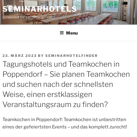
Skip
SEMINARHOTELS
to
powered by seminargo.com
content
Menu
POSTED
23. MÄRZ 2023
BY
SEMINARHOTELFINDER
ON
Tagungshotels und Teamkochen in
Poppendorf – Sie planen Teamkochen
und suchen nach der schnellsten
Weise, einen erstklassigen
Veranstaltungsraum zu finden?
Teamkochen in Poppendorf: Teamkochen ist unbestritten
eines der gefeiertsten Events – und das komplett zurecht!