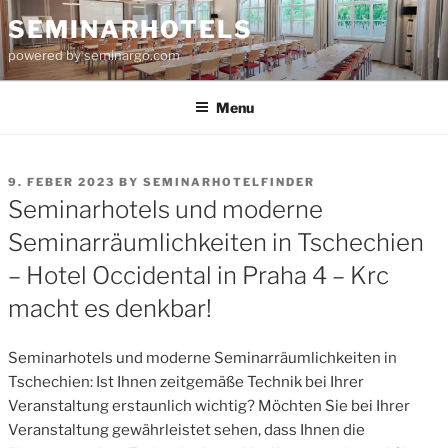
Skip
SEMINARHOTELS
to
powered by seminargo.com
content
Menu
POSTED
9. FEBER 2023
BY
SEMINARHOTELFINDER
ON
Seminarhotels und moderne
Seminarräumlichkeiten in Tschechien
– Hotel Occidental in Praha 4 – Krc
macht es denkbar!
Seminarhotels und moderne Seminarräumlichkeiten in
Tschechien: Ist Ihnen zeitgemäße Technik bei Ihrer
Veranstaltung erstaunlich wichtig? Möchten Sie bei Ihrer
Veranstaltung gewährleistet sehen, dass Ihnen die