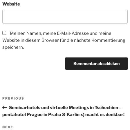
Website
Meinen Namen, meine E-Mail-Adresse und meine
Website in diesem Browser für die nächste Kommentierung
speichern.
Beitrags-
Previous
PREVIOUS
Navigation
Post
Seminarhotels und virtuelle Meetings in Tschechien –
pentahotel Prague in Praha 8-Karlín x) macht es denkbar!
Next
NEXT