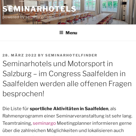
Skip
SEMINARHOTELS
to
powered by seminargo.com
content
Menu
POSTED
28. MÄRZ 2022
BY
SEMINARHOTELFINDER
ON
Seminarhotels und Motorsport in
Salzburg – im Congress Saalfelden in
Saalfelden werden alle offenen Fragen
besprochen!
Die Liste für
sportliche Aktivitäten in Saalfelden
, als
Rahmenprogramm einer Seminarveranstaltung ist sehr lang.
Teamtraining,
seminargo
Meetingplanner informieren gerne
über die zahlreichen Möglichkeiten und lokalisieren auch