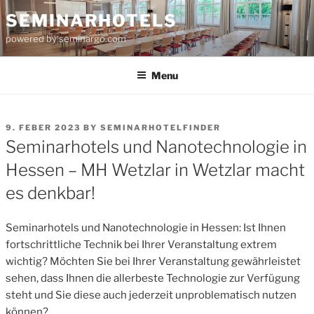
Skip
SEMINARHOTELS
to
powered by seminargo.com
content
Menu
POSTED
9. FEBER 2023
BY
SEMINARHOTELFINDER
ON
Seminarhotels und Nanotechnologie in
Hessen – MH Wetzlar in Wetzlar macht
es denkbar!
Seminarhotels und Nanotechnologie in Hessen: Ist Ihnen
fortschrittliche Technik bei Ihrer Veranstaltung extrem
wichtig? Möchten Sie bei Ihrer Veranstaltung gewährleistet
sehen, dass Ihnen die allerbeste Technologie zur Verfügung
steht und Sie diese auch jederzeit unproblematisch nutzen
können?