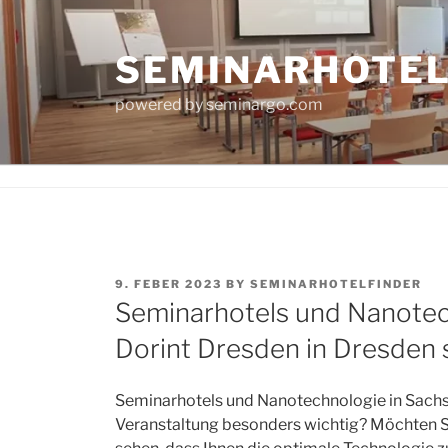
Skip
to
SEMINARHOTE
content
powered by seminargo.com
POSTED
9. FEBER 2023
BY
SEMINARHOTELFINDER
ON
Seminarhotels und Nanotec
Dorint Dresden in Dresden 
Seminarhotels und Nanotechnologie in Sachsen
Veranstaltung besonders wichtig? Möchten Si