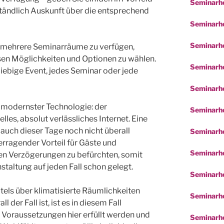
Seminarho
ständlich Auskunft über die entsprechend
Seminarhot
Seminarho
ber mehrere Seminarräume zu verfügen,
rsen Möglichkeiten und Optionen zu wählen.
Seminarho
beliebige Event, jedes Seminar oder jede
Seminarho
t modernster Technologie: der
Seminarho
es, absolut verlässliches Internet. Eine
 auch dieser Tage noch nicht überall
Seminarh
erragender Vorteil für Gäste und
Seminarho
hen Verzögerungen zu befürchten, somit
staltung auf jeden Fall schon gelegt.
Seminarho
tels über klimatisierte Räumlichkeiten
Seminarho
 der Fall ist, ist es in diesem Fall
e Voraussetzungen hier erfüllt werden und
Seminarho