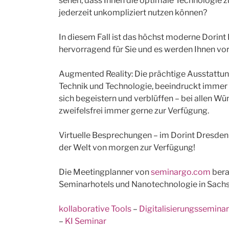
sehen, dass Ihnen die optimale Technologie z
jederzeit unkompliziert nutzen können?
In diesem Fall ist das höchst moderne Dorin
hervorragend für Sie und es werden Ihnen vor O
Augmented Reality: Die prächtige Ausstattung
Technik und Technologie, beeindruckt immer
sich begeistern und verblüffen – bei allen W
zweifelsfrei immer gerne zur Verfügung.
Virtuelle Besprechungen – im Dorint Dresden
der Welt von morgen zur Verfügung!
Die Meetingplanner von
seminargo.com
bera
Seminarhotels und Nanotechnologie in Sachs
kollaborative Tools
–
Digitalisierungssemina
–
KI Seminar