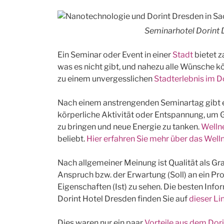
Seminarhotel Dorint 
Ein Seminar oder Event in einer
Stadt
bietet z
was es nicht gibt, und nahezu alle Wünsche k
zu einem unvergesslichen
Stadterlebnis im D
Nach einem anstrengenden Seminartag gibt e
körperliche Aktivität oder Entspannung, um 
zu bringen und neue Energie zu tanken.
Welln
beliebt.
Hier erfahren Sie mehr über das Wel
Nach allgemeiner Meinung ist Qualität als 
Anspruch bzw. der Erwartung (Soll) an ein Pr
Eigenschaften (Ist) zu sehen. Die besten In
Dorint Hotel Dresden finden Sie auf
dieser Li
Dies waren nur ein paar
Vorteile aus dem Dor