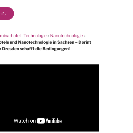
ht's
minarhotel | Technologie
»
Nanotechnologie
»
tels und Nanotechnologie in Sachsen – Dorint
n Dresden schafft die Bedingungen!