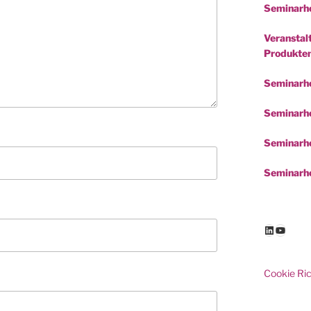
Seminarho
Veranstalt
Produkte
Seminarh
Seminarho
Seminarho
Seminarho
LinkedIn
YouTu
Cookie Ric