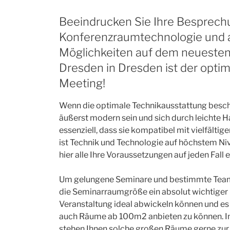
Beeindrucken Sie Ihre Besprech
Konferenzraumtechnologie und a
Möglichkeiten auf dem neuesten 
Dresden in Dresden ist der opti
Meeting!
Wenn die optimale Technikausstattung beschr
äußerst modern sein und sich durch leichte
essenziell, dass sie kompatibel mit vielfältig
ist Technik und Technologie auf höchstem Ni
hier alle Ihre Voraussetzungen auf jeden Fall er
Um gelungene Seminare und bestimmte Teamak
die Seminarraumgröße ein absolut wichtiger 
Veranstaltung ideal abwickeln können und es Ih
auch Räume ab 100m2 anbieten zu können. 
stehen Ihnen solche großen Räume gerne zur 