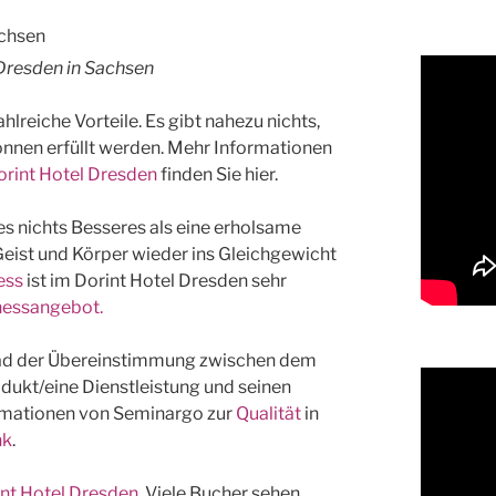
Dresden in Sachsen
ahlreiche Vorteile. Es gibt nahezu nichts,
önnen erfüllt werden. Mehr Informationen
orint Hotel Dresden
finden Sie hier.
s nichts Besseres als eine erholsame
Geist und Körper wieder ins Gleichgewicht
ess
ist im Dorint Hotel Dresden sehr
lnessangebot.
Grad der Übereinstimmung zwischen dem
odukt/eine Dienstleistung und seinen
formationen von Seminargo zur
Qualität
in
nk
.
int Hotel Dresden
. Viele Bucher sehen