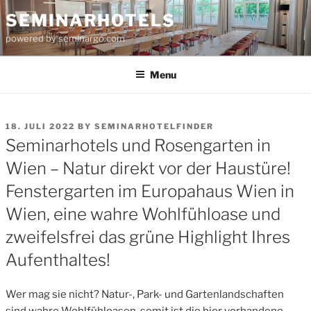
Skip
SEMINARHOTELS
to
powered by seminargo.com
content
Menu
POSTED
18. JULI 2022
BY
SEMINARHOTELFINDER
ON
Seminarhotels und Rosengarten in
Wien – Natur direkt vor der Haustüre!
Fenstergarten im Europahaus Wien in
Wien, eine wahre Wohlfühloase und
zweifelsfrei das grüne Highlight Ihres
Aufenthaltes!
Wer mag sie nicht? Natur-, Park- und Gartenlandschaften