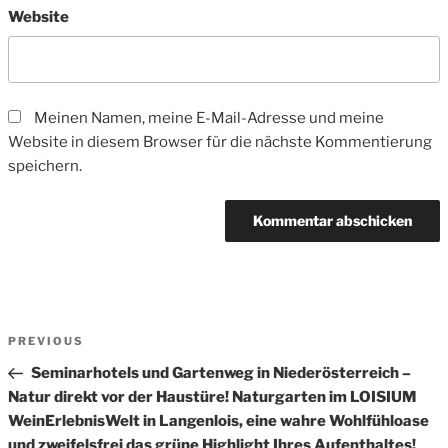
Website
Meinen Namen, meine E-Mail-Adresse und meine
Website in diesem Browser für die nächste Kommentierung
speichern.
Beitrags-
Previous
PREVIOUS
Navigation
Post
Seminarhotels und Gartenweg in Niederösterreich –
Natur direkt vor der Haustüre! Naturgarten im LOISIUM
WeinErlebnisWelt in Langenlois, eine wahre Wohlfühloase
und zweifelsfrei das grüne Highlight Ihres Aufenthaltes!