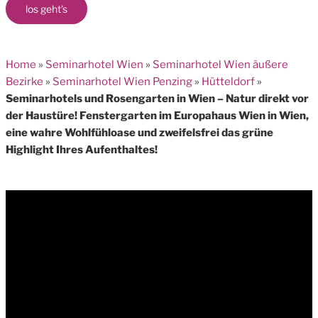
los geht's
Home
»
Seminarhotel Wien
»
Seminarhotel Wien äußere
Bezirke
»
Seminarhotel Wien Penzing
»
Hütteldorf
»
Seminarhotels und Rosengarten in Wien – Natur direkt vor
der Haustüre! Fenstergarten im Europahaus Wien in Wien,
eine wahre Wohlfühloase und zweifelsfrei das grüne
Highlight Ihres Aufenthaltes!