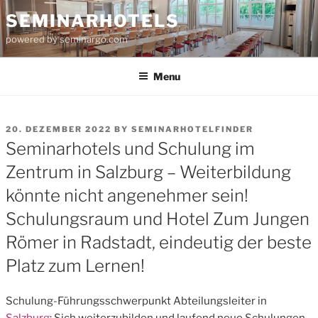
Skip
SEMINARHOTELS
to
powered by seminargo.com
content
Menu
POSTED
20. DEZEMBER 2022
BY
SEMINARHOTELFINDER
ON
Seminarhotels und Schulung im
Zentrum in Salzburg – Weiterbildung
könnte nicht angenehmer sein!
Schulungsraum und Hotel Zum Jungen
Römer in Radstadt, eindeutig der beste
Platz zum Lernen!
Schulung-Führungsschwerpunkt Abteilungsleiter in