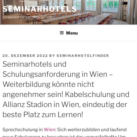
Skip
SEMINARHOTELS
to
powered by seminargo.com
content
Menu
POSTED
20. DEZEMBER 2022
BY
SEMINARHOTELFINDER
ON
Seminarhotels und
Schulungsanforderung in Wien –
Weiterbildung könnte nicht
angenehmer sein! Kabelschulung und
Allianz Stadion in Wien, eindeutig der
beste Platz zum Lernen!
Sprechschulung in
Wien
: Sich weiterzubilden und laufend