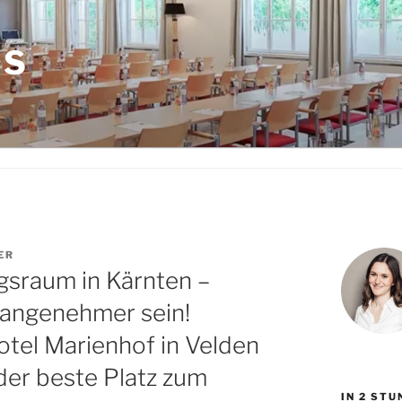
LS
ER
gsraum in Kärnten –
 angenehmer sein!
tel Marienhof in Velden
der beste Platz zum
IN 2 ST