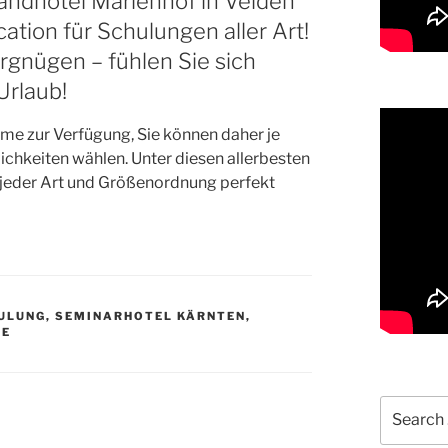
Landhotel Marienhof in Velden
ation für Schulungen aller Art!
rgnügen – fühlen Sie sich
Urlaub!
me zur Verfügung, Sie können daher je
chkeiten wählen. Unter diesen allerbesten
 jeder Art und Größenordnung perfekt
HULUNG
,
SEMINARHOTEL KÄRNTEN
,
EE
Search
for: