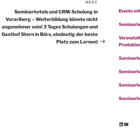
NEXT
Next
Post
Events mi
Seminarhotels und CRM-Schulung in
Vorarlberg – Weiterbildung könnte nicht
Seminarho
angenehmer sein! 3 Tages Schulungen und
Gasthof Stern in Bürs, eindeutig der beste
Veranstalt
Platz zum Lernen!
Produkte
Seminarh
Seminarho
Seminarho
Seminarho
LinkedIn
YouTu