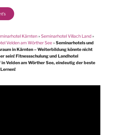
ht's
minarhotel Kärnten
»
Seminarhotel Villach Land
»
tel Velden am Wörther See
»
Seminarhotels und
raum in Kärnten – Weiterbildung könnte nicht
r sein! Fitnessschulung und Landhotel
 in Velden am Wörther See, eindeutig der beste
 Lernen!