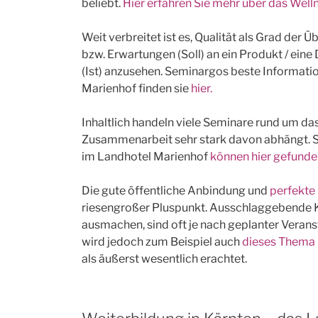
beliebt.
Hier erfahren Sie mehr über das Wel
Weit verbreitet ist es, Qualität als Grad de
bzw. Erwartungen (Soll) an ein Produkt / ein
(Ist) anzusehen. Seminargos beste Informa
Marienhof finden sie
hier.
Inhaltlich handeln viele Seminare rund um d
Zusammenarbeit sehr stark davon abhängt. 
im Landhotel Marienhof
können hier gefund
Die gute öffentliche Anbindung und
perfekte
riesengroßer Pluspunkt. Ausschlaggebende Kri
ausmachen, sind oft je nach geplanter Veran
wird jedoch zum Beispiel auch
dieses Thema
als äußerst wesentlich erachtet.