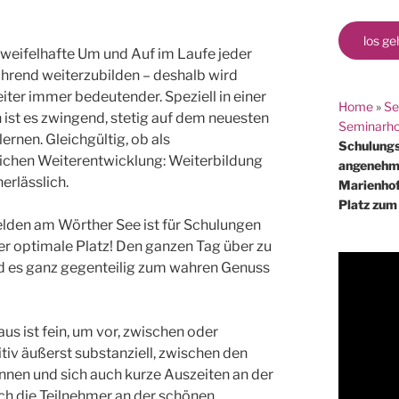
los ge
nzweifelhafte Um und Auf im Laufe jeder
ährend weiterzubilden – deshalb wird
iter immer bedeutender. Speziell in einer
Home
»
Se
n ist es zwingend, stetig auf dem neuesten
Seminarho
rnen. Gleichgültig, ob als
Schulungs
nlichen Weiterentwicklung: Weiterbildung
angenehme
nerlässlich.
Marienhof
Platz zum
lden am Wörther See ist für Schulungen
der optimale Platz! Den ganzen Tag über zu
ird es ganz gegenteilig zum wahren Genuss
s ist fein, um vor, zwischen oder
itiv äußerst substanziell, zwischen den
nen und sich auch kurze Auszeiten an der
ch die Teilnehmer an der schönen