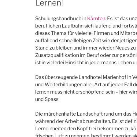
Lernen!
Schulungshandbuch in
Kärnten
: Es ist das u
beruflichen Laufbahn sich laufend und fortw
dieses Thema für vielerlei Firmen und Mitarbe
auffallend schnelllebigen Zeit wie der jetzige
Stand zu bleiben und immer wieder Neues zu le
Zusatzqualifikation im Beruf oder zur persö
ist in vielerlei Hinsicht in jedermanns Leben u
Das überzeugende Landhotel Marienhof in Ve
und Weiterbildungen aller Art auf jeden Fall 
lernen muss nicht erschöpfend sein – hier w
und Spass!
Die märchenhafte Landschaft rund um das Hau
während der Arbeit abzuschalten. Es ist defin
Lerneinheiten den Kopf frei bekommen zu kön
frischen Luft zu nehmen. bestimmt werden si