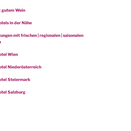
t gutem Wein
tels in der Nähe
ungen mit frischen | regionalen | saisonalen
n
otel Wien
tel Niederösterreich
tel Steiermark
tel Salzburg
be