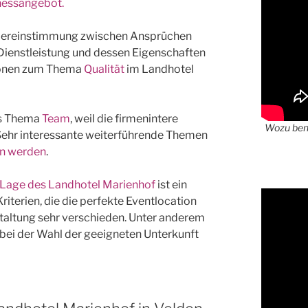
lnessangebot.
r Übereinstimmung zwischen Ansprüchen
e Dienstleistung und dessen Eigenschaften
tionen zum Thema
Qualität
im Landhotel
as Thema
Team
, weil die firmenintere
Wozu benö
Sehr interessante weiterführende Themen
en werden
.
 Lage des Landhotel Marienhof
ist ein
terien, die die perfekte Eventlocation
staltung sehr verschieden. Unter anderem
bei der Wahl der geeigneten Unterkunft