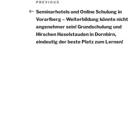
Previous
PREVIOUS
Navigation
Post
Seminarhotels und Online Schulung in
Vorarlberg – Weiterbildung könnte nicht
angenehmer sein! Grundschulung und
Hirschen Haselstauden in Dornbirn,
eindeutig der beste Platz zum Lernen!