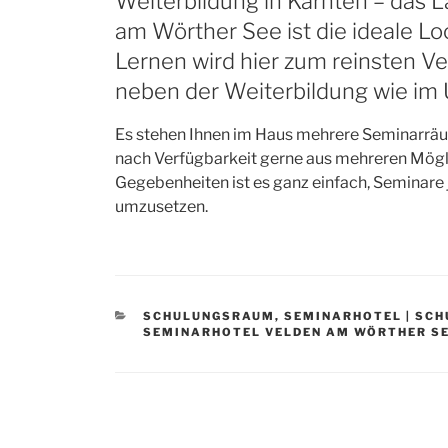
Weiterbildung in Kärnten – das 
am Wörther See ist die ideale Loc
Lernen wird hier zum reinsten Ve
neben der Weiterbildung wie im 
Es stehen Ihnen im Haus mehrere Seminarräu
nach Verfügbarkeit gerne aus mehreren Mögli
Gegebenheiten ist es ganz einfach, Seminare
umzusetzen.
CATEGORIES
SCHULUNGSRAUM
,
SEMINARHOTEL | SC
SEMINARHOTEL VELDEN AM WÖRTHER S