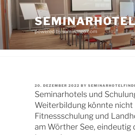
Skip
to
SEMINARHOTE
content
powered by seminargo.com
POSTED
20. DEZEMBER 2022
BY
SEMINARHOTELFIND
ON
Seminarhotels und Schulun
Weiterbildung könnte nicht
Fitnessschulung und Landho
am Wörther See, eindeutig 