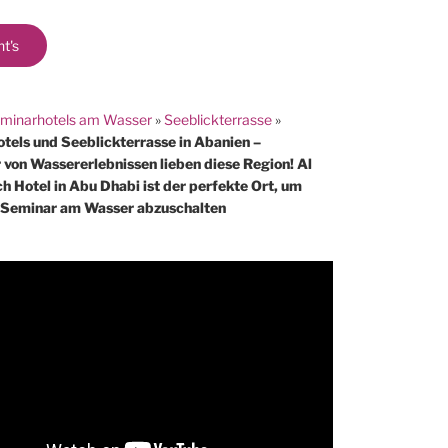
ht's
minarhotels am Wasser
»
Seeblickterrasse
»
tels und Seeblickterrasse in Abanien –
 von Wassererlebnissen lieben diese Region! Al
h Hotel in Abu Dhabi ist der perfekte Ort, um
Seminar am Wasser abzuschalten