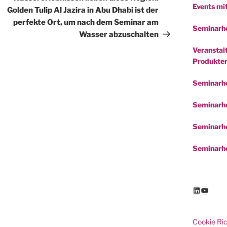
Events mi
Golden Tulip Al Jazira in Abu Dhabi ist der
perfekte Ort, um nach dem Seminar am
Seminarho
Wasser abzuschalten
Veranstalt
Produkte
Seminarh
Seminarho
Seminarho
Seminarho
LinkedIn
YouTu
Cookie Ric