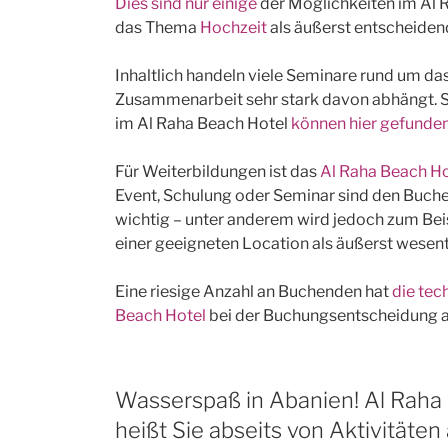
Dies sind nur einige
der Möglichkeiten im Al 
das Thema
Hochzeit
als äußerst entscheidend
Inhaltlich handeln viele Seminare rund um d
Zusammenarbeit sehr stark davon abhängt. 
im Al Raha Beach Hotel
können hier gefunde
Für Weiterbildungen ist das
Al Raha Beach Ho
Event, Schulung oder Seminar sind den Buc
wichtig – unter anderem wird jedoch zum Bei
einer geeigneten Location als äußerst wesent
Eine riesige Anzahl an Buchenden hat
die te
Beach Hotel
bei der Buchungsentscheidung a
Wasserspaß in Abanien! Al Raha
heißt Sie abseits von Aktivität