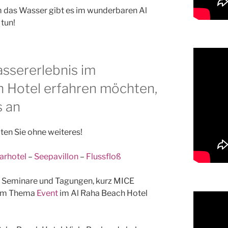
um das Wasser gibt es im wunderbaren Al
tun!
ssererlebnis im
h Hotel erfahren möchten,
s an
ten Sie ohne weiteres!
arhotel
–
Seepavillon
–
Flussfloß
, Seminare und Tagungen, kurz MICE
zum Thema
Event
im Al Raha Beach Hotel