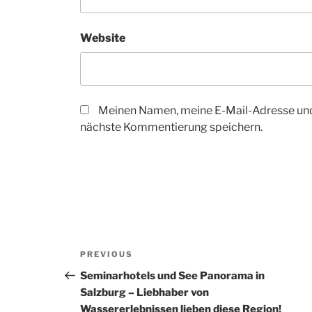
Website
Meinen Namen, meine E-Mail-Adresse und
nächste Kommentierung speichern.
Beitrags-
Previous
PREVIOUS
Navigation
Post
Seminarhotels und See Panorama in
Salzburg – Liebhaber von
Wassererlebnissen lieben diese Region!