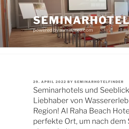
Skip
to
SEMINARHOTE
content
powered by seminargo.com
POSTED
29. APRIL 2022
BY
SEMINARHOTELFINDER
ON
Seminarhotels und Seeblick
Liebhaber von Wassererlebn
Region! Al Raha Beach Hotel
perfekte Ort, um nach dem