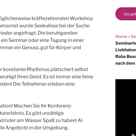
los ge
öglicherweise kräftezehrenden Workshop
 umsonst wurde Seekulisse bei der Suche
ieder angefragt. Die beruhigenden
Home
»
Se
ein Seminar oder eine Tagung in einer
Seminarho
mmer ein Genuss, gut für Körper und
Liebhaber
Raha Beac
nach dem 
r konstante Rhythmus plätschert selbst
uhigt Ihren Geist. Es ist immer eine feine
nden! Die Teilnehmer erleben eine
nation! Machen Sie Ihr Konferenz-
rerlebnis. Es gibt unzählige
nd/oder am Wasser Spaß zu haben! Al
alle Angebote in der Umgebung.