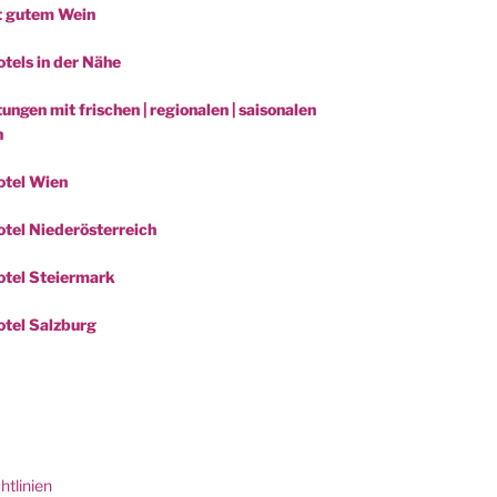
t gutem Wein
tels in der Nähe
ungen mit frischen | regionalen | saisonalen
n
otel Wien
tel Niederösterreich
tel Steiermark
tel Salzburg
be
htlinien