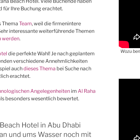
Raha Beach Hotel. Viele Buchende haben
 für Ihre Buchung erachtet.
as Thema
Team
, weil die firmenintere
Sehr interessante weiterführende Themen
n werden
.
Wozu benö
tel
die perfekte Wahl! Je nach geplantem
henden verschiedene Annehmlichkeiten
spiel auch
dieses Thema
bei Suche nach
lich erachtet.
chnologischen Angelegenheiten
im
Al Raha
ls besonders wesentlich bewertet.
 Beach Hotel in Abu Dhabi
en an und ums Wasser noch mit