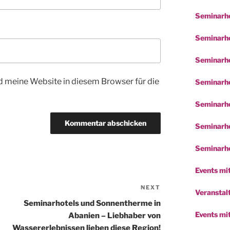
Seminarho
Seminarho
Seminarho
 meine Website in diesem Browser für die
Seminarho
Seminarho
Seminarho
Seminarho
Events mit
NEXT
Next
Veranstalt
Post
Seminarhotels und Sonnentherme in
Events mi
Abanien – Liebhaber von
Wassererlebnissen lieben diese Region!