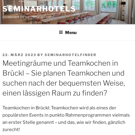
Skip
SEMINARHOTELS
to
powered by seminargo.com
content
Menu
POSTED
22. MÄRZ 2023
BY
SEMINARHOTELFINDER
ON
Meetingräume und Teamkochen in
Brückl – Sie planen Teamkochen und
suchen nach der bequemsten Weise,
einen lässigen Raum zu finden?
Teamkochen in Brückl: Teamkochen wird als eines der
populärsten Events in punkto Rahmenprogrammen vielmals
an erster Stelle genannt – und das, wie wir finden, gänzlich
zurecht!