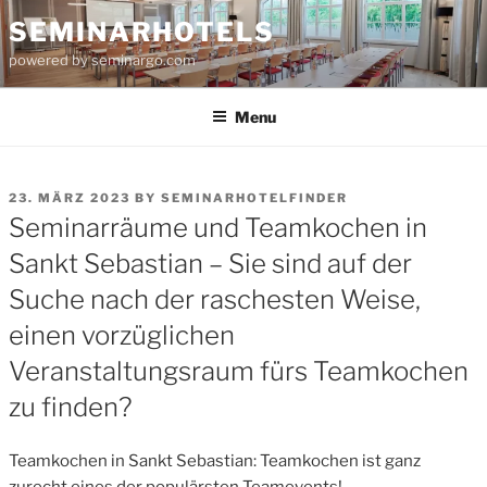
Skip
SEMINARHOTELS
to
powered by seminargo.com
content
Menu
POSTED
23. MÄRZ 2023
BY
SEMINARHOTELFINDER
ON
Seminarräume und Teamkochen in
Sankt Sebastian – Sie sind auf der
Suche nach der raschesten Weise,
einen vorzüglichen
Veranstaltungsraum fürs Teamkochen
zu finden?
Teamkochen in Sankt Sebastian: Teamkochen ist ganz