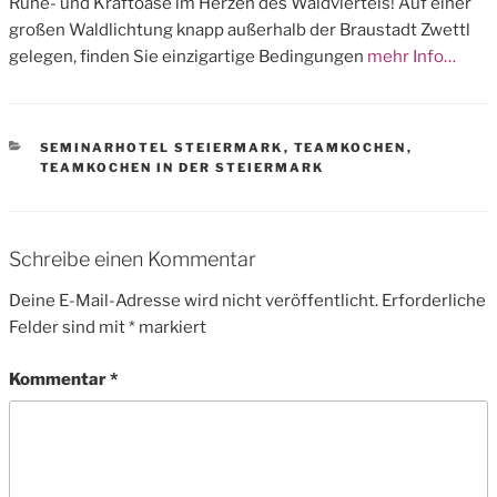
Ruhe- und Kraftoase im Herzen des Waldviertels! Auf einer
großen Waldlichtung knapp außerhalb der Braustadt Zwettl
gelegen, finden Sie einzigartige Bedingungen
mehr Info…
CATEGORIES
SEMINARHOTEL STEIERMARK
,
TEAMKOCHEN
,
TEAMKOCHEN IN DER STEIERMARK
Schreibe einen Kommentar
Deine E-Mail-Adresse wird nicht veröffentlicht.
Erforderliche
Felder sind mit
*
markiert
Kommentar
*