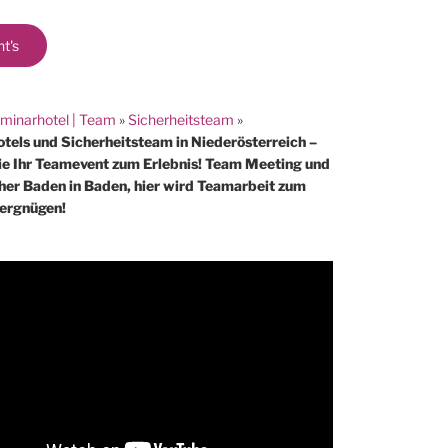
ht's
minarhotel | Team
»
Sicherheitsteam
»
tels und Sicherheitsteam in Niederösterreich –
e Ihr Teamevent zum Erlebnis! Team Meeting und
her Baden in Baden, hier wird Teamarbeit zum
Vergnügen!