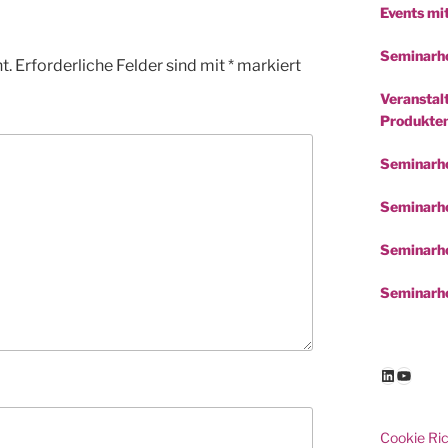
Events mi
Seminarho
t.
Erforderliche Felder sind mit
*
markiert
Veranstalt
Produkte
Seminarh
Seminarho
Seminarho
Seminarho
LinkedIn
YouTu
Cookie Ric