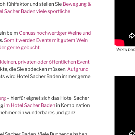
hlfühlfaktor und stellen Sie
Bewegung &
l Sacher Baden viele sportliche
ein beim
Genuss hochwertiger Weine und
s.
Somit werden Events mit gutem Wein
er gerne gebucht.
Wozu benö
leinen, privaten oder öffentlichen
Event
nkte, die Sie abdecken müssen.
Aufgrund
nts wird Hotel Sacher Baden immer gerne
urg
– hierfür eignet sich das Hotel Sacher
ag
im Hotel Sacher Baden
in Kombination
Teilnehmer ein wunderbares und ganz
el Sacher Baden. Viele Buchende haben