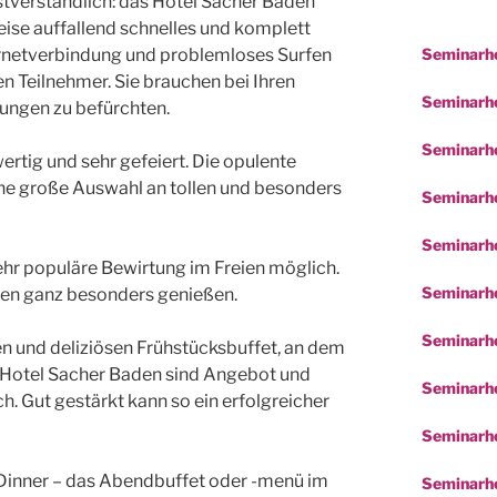
stverständlich: das Hotel Sacher Baden
ise auffallend schnelles und komplett
Seminarho
nternetverbindung und problemloses Surfen
en Teilnehmer. Sie brauchen bei Ihren
Seminarhot
ungen zu befürchten.
Seminarho
ertig und sehr gefeiert. Die opulente
ine große Auswahl an tollen und besonders
Seminarho
Seminarho
ehr populäre Bewirtung im Freien möglich.
Seminarho
isen ganz besonders genießen.
Seminarh
n und deliziösen Frühstücksbuffet, an dem
m Hotel Sacher Baden sind Angebot und
Seminarho
h. Gut gestärkt kann so ein erfolgreicher
Seminarho
 Dinner – das Abendbuffet oder -menü im
Seminarho