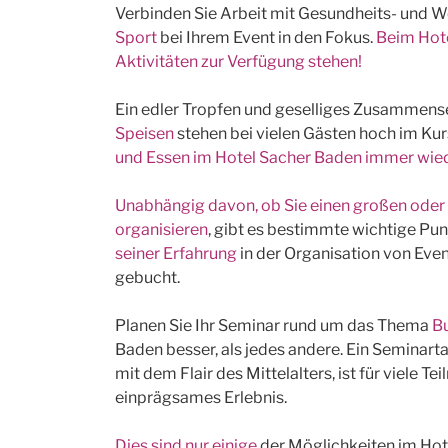
Verbinden Sie Arbeit mit Gesundheits- und Wo
Sport
bei Ihrem Event in den Fokus.
Beim Hote
Aktivitäten zur Verfügung stehen!
Ein edler Tropfen und geselliges Zusammens
Speisen
stehen bei vielen Gästen hoch im Kur
und Essen im Hotel Sacher Baden immer wied
Unabhängig davon, ob Sie einen großen oder k
organisieren
, gibt es bestimmte wichtige Pu
seiner Erfahrung
in der Organisation von Eve
gebucht.
Planen Sie Ihr Seminar rund um das Thema
B
Baden besser, als jedes andere. Ein Seminart
mit dem Flair des Mittelalters, ist für viele 
einprägsames Erlebnis.
Dies sind nur einige
der Möglichkeiten im Hot