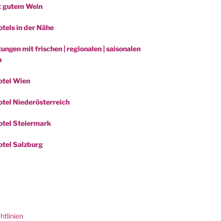
t gutem Wein
tels in der Nähe
ungen mit frischen | regionalen | saisonalen
n
otel Wien
tel Niederösterreich
tel Steiermark
tel Salzburg
be
htlinien