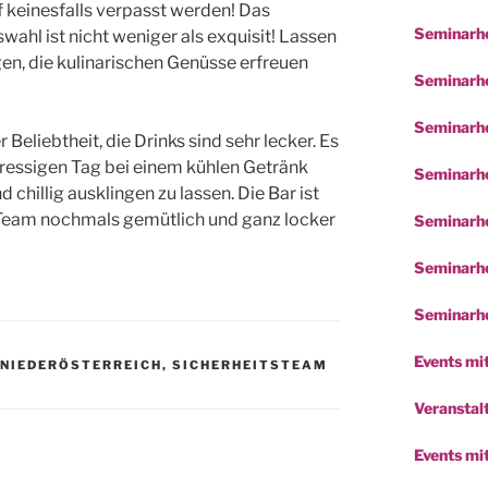
f keinesfalls verpasst werden! Das
Seminarho
wahl ist nicht weniger als exquisit! Lassen
en, die kulinarischen Genüsse erfreuen
Seminarho
Seminarho
Beliebtheit, die Drinks sind sehr lecker. Es
ressigen Tag bei einem kühlen Getränk
Seminarho
hillig ausklingen zu lassen. Die Bar ist
 Team nochmals gemütlich und ganz locker
Seminarho
Seminarho
Seminarho
Events mit
NIEDERÖSTERREICH
,
SICHERHEITSTEAM
Veranstalt
Events mi