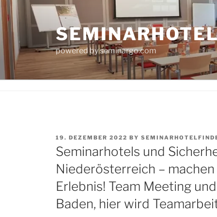
Skip
to
SEMINARHOTE
content
powered by seminargo.com
POSTED
19. DEZEMBER 2022
BY
SEMINARHOTELFIND
ON
Seminarhotels und Sicherhe
Niederösterreich – machen
Erlebnis! Team Meeting und
Baden, hier wird Teamarbei