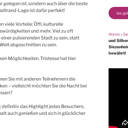
ar gelegen ist, sondern auch über die beste
tadtrand-Lage ist dafür perfekt!
los ge
iele Vorteile: Öffi, kulturelle
würdigkeiten und mehr. Viel zu oft
Home
»
Se
iner pulsierenden Stadt zu sein, statt
und Silber
Welt abgeschnitten zu sein.
Siezenheim
bewährt!
sen Möglichkeiten. Tristesse hat hier
en Sie mit anderen Teilnehmern die
n – vielleicht möchten Sie die Nacht bei
assen?
definitiv das Highlight jedes Besuchers,
halt auch genießen und sich in glücklicher