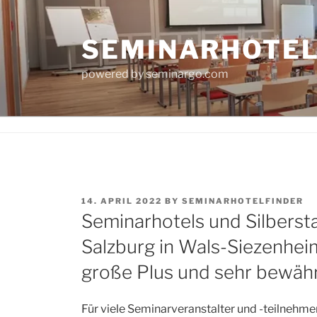
Skip
to
SEMINARHOTE
content
powered by seminargo.com
POSTED
14. APRIL 2022
BY
SEMINARHOTELFINDER
ON
Seminarhotels und Silbersta
Salzburg in Wals-Siezenheim
große Plus und sehr bewähr
Für viele Seminarveranstalter und -teilnehmer 