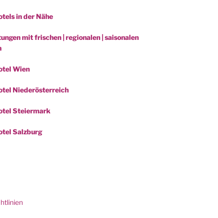
tels in der Nähe
ungen mit frischen | regionalen | saisonalen
n
otel Wien
tel Niederösterreich
tel Steiermark
tel Salzburg
be
htlinien