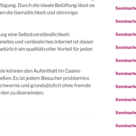
fügung. Durch die ideale Belüftung lässt es
Seminarho
tzen die Gemütlichkeit und stimmige
Seminarhot
Seminarho
rg eine Selbstverständlichkeit:
lles und verlässliches Internet ist dieser
Seminarho
türlich ein qualitätvoller Vorteil für jeden
Seminarho
ste können den Aufenthalt im Casino
Seminarho
nießen. Es ist jedem Besucher problemlos
chwernis und grundsätzlich ohne fremde
Seminarh
ürden zu überwinden.
Seminarho
Seminarho
Seminarho