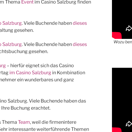
zum Thema
Event
im Casino Salzburg finden
o Salzburg
. Viele Buchende haben
dieses
taltung gesehen.
Wozu benö
o Salzburg
. Viele Buchende haben
dieses
achtsbuchung gesehen.
urg
– hierfür eignet sich das Casino
artag
im Casino Salzburg
in Kombination
Teilnehmer ein wunderbares und ganz
ino Salzburg. Viele Buchende haben das
 Ihre Buchung erachtet.
as Thema
Team
, weil die firmenintere
Sehr interessante weiterführende Themen