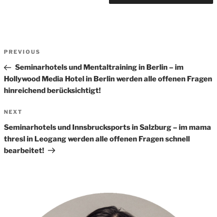
Beitrags-
Previous
PREVIOUS
Navigation
Post
Seminarhotels und Mentaltraining in Berlin – im
Hollywood Media Hotel in Berlin werden alle offenen Fragen
hinreichend berücksichtigt!
Next
NEXT
Post
Seminarhotels und Innsbrucksports in Salzburg – im mama
thresl in Leogang werden alle offenen Fragen schnell
bearbeitet!