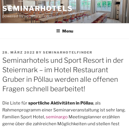
Skip
SEMINARHOTELS
to
powered by seminargo.com
content
Menu
POSTED
28. MÄRZ 2022
BY
SEMINARHOTELFINDER
ON
Seminarhotels und Sport Resort in der
Steiermark – im Hotel Restaurant
Gruber in Pöllau werden alle offenen
Fragen schnell bearbeitet!
Die Liste für
sportliche Aktivitäten in Pöllau
, als
Rahmenprogramm einer Seminarveranstaltung ist sehr lang.
Familien Sport Hotel,
seminargo
Meetingplanner erzählen
gerne über die zahlreichen Möglichkeiten und stellen fest