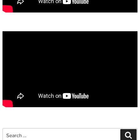
Search
Sea
for: