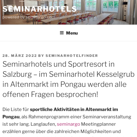
Skip
SEMINARHOTELS
to
powered by seminargo.com
content
Menu
POSTED
28. MÄRZ 2022
BY
SEMINARHOTELFINDER
ON
Seminarhotels und Sportresort in
Salzburg – im Seminarhotel Kesselgrub
in Altenmarkt im Pongau werden alle
offenen Fragen besprochen!
Die Liste für
sportliche Aktivitäten in Altenmarkt im
Pongau
, als Rahmenprogramm einer Seminarveranstaltung
ist sehr lang. Langlaufen,
seminargo
Meetingplanner
erzählen gerne über die zahlreichen Möglichkeiten und