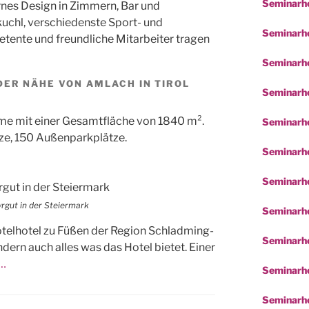
Seminarho
nes Design in Zimmern, Bar und
kuchl, verschiedenste Sport- und
Seminarhot
tente und freundliche Mitarbeiter tragen
Seminarho
DER NÄHE VON AMLACH IN TIROL
Seminarho
e mit einer Gesamtfläche von 1840 m².
Seminarho
ze, 150 Außenparkplätze.
Seminarho
Seminarh
rgut in der Steiermark
Seminarho
otelhotel zu Füßen der Region Schladming-
Seminarho
ndern auch alles was das Hotel bietet. Einer
o…
Seminarho
Seminarho