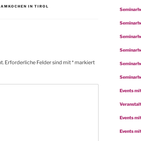
EAMKOCHEN IN TIROL
Seminarho
Seminarho
Seminarho
Seminarho
t.
Erforderliche Felder sind mit
*
markiert
Seminarho
Seminarho
Events mit
Veranstalt
Events mi
Events mi