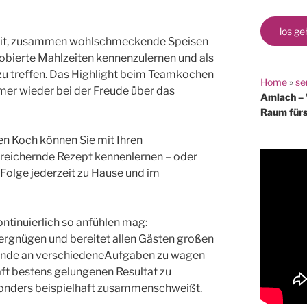
los ge
keit, zusammen wohlschmeckende Speisen
robierte Mahlzeiten kennenzulernen und als
zu treffen. Das Highlight beim Teamkochen
Home
»
se
mmer wieder bei der Freude über das
Amlach – 
Raum für
n Koch können Sie mit Ihren
ereichernde Rezept kennenlernen – oder
 Folge jederzeit zu Hause und im
ontinuierlich so anfühlen mag:
rgnügen und bereitet allen Gästen großen
Ende an verschiedeneAufgaben zu wagen
ft bestens gelungenen Resultat zu
esonders beispielhaft zusammenschweißt.