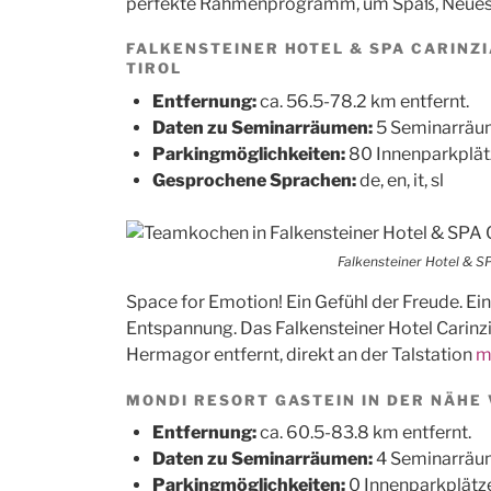
perfekte Rahmenprogramm, um Spaß, Neues 
FALKENSTEINER HOTEL & SPA CARINZI
TIROL
Entfernung:
ca. 56.5-78.2 km entfernt.
Daten zu Seminarräumen:
5 Seminarräum
Parkingmöglichkeiten:
80 Innenparkplät
Gesprochene Sprachen:
de, en, it, sl
Falkensteiner Hotel & SP
Space for Emotion! Ein Gefühl der Freude. Ein
Entspannung. Das Falkensteiner Hotel Carin
Hermagor entfernt, direkt an der Talstation
m
MONDI RESORT GASTEIN IN DER NÄHE 
Entfernung:
ca. 60.5-83.8 km entfernt.
Daten zu Seminarräumen:
4 Seminarräum
Parkingmöglichkeiten:
0 Innenparkplätz