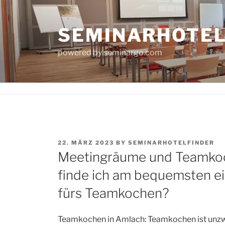
Skip
to
SEMINARHOTE
content
powered by seminargo.com
POSTED
22. MÄRZ 2023
BY
SEMINARHOTELFINDER
ON
Meetingräume und Teamkoc
finde ich am bequemsten e
fürs Teamkochen?
Teamkochen in Amlach: Teamkochen ist unzwe