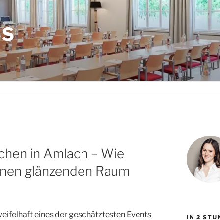
LS
hen in Amlach – Wie
inen glänzenden Raum
ifelhaft eines der geschätztesten Events
IN 2 ST