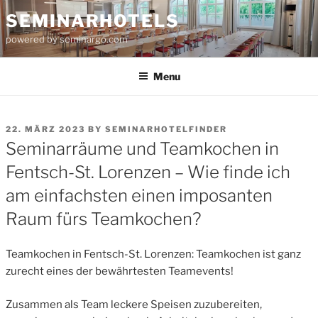
Skip
SEMINARHOTELS
to
powered by seminargo.com
content
Menu
POSTED
22. MÄRZ 2023
BY
SEMINARHOTELFINDER
ON
Seminarräume und Teamkochen in
Fentsch-St. Lorenzen – Wie finde ich
am einfachsten einen imposanten
Raum fürs Teamkochen?
Teamkochen in Fentsch-St. Lorenzen: Teamkochen ist ganz
zurecht eines der bewährtesten Teamevents!
Zusammen als Team leckere Speisen zuzubereiten,