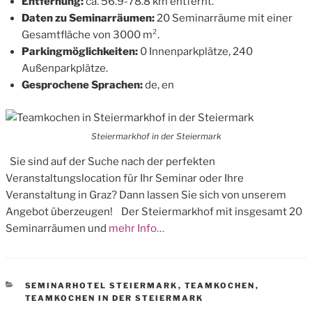
Entfernung:
ca. 56.9-78.8 km entfernt.
Daten zu Seminarräumen:
20 Seminarräume mit einer
Gesamtfläche von 3000 m².
Parkingmöglichkeiten:
0 Innenparkplätze, 240
Außenparkplätze.
Gesprochene Sprachen:
de, en
Steiermarkhof in der Steiermark
Sie sind auf der Suche nach der perfekten
Veranstaltungslocation für Ihr Seminar oder Ihre
Veranstaltung in Graz? Dann lassen Sie sich von unserem
Angebot überzeugen! Der Steiermarkhof mit insgesamt 20
Seminarräumen und
mehr Info…
CATEGORIES
SEMINARHOTEL STEIERMARK
,
TEAMKOCHEN
,
TEAMKOCHEN IN DER STEIERMARK