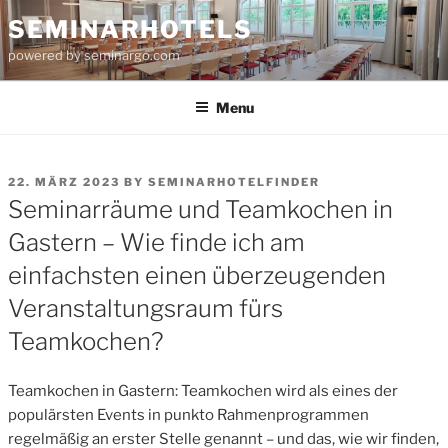
Skip
SEMINARHOTELS
to
powered by seminargo.com
content
Menu
POSTED
22. MÄRZ 2023
BY
SEMINARHOTELFINDER
ON
Seminarräume und Teamkochen in
Gastern – Wie finde ich am
einfachsten einen überzeugenden
Veranstaltungsraum fürs
Teamkochen?
Teamkochen in Gastern: Teamkochen wird als eines der
populärsten Events in punkto Rahmenprogrammen
regelmäßig an erster Stelle genannt – und das, wie wir finden,