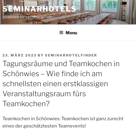
Skip
SEMINARHOTELS
to
powered by seminargo.com
content
Menu
POSTED
23. MÄRZ 2023
BY
SEMINARHOTELFINDER
ON
Tagungsräume und Teamkochen in
Schönwies – Wie finde ich am
schnellsten einen erstklassigen
Veranstaltungsraum fürs
Teamkochen?
Teamkochen in Schönwies: Teamkochen ist ganz zurecht
eines der geschätztesten Teamevents!