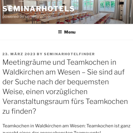
Skip
SEMINARHOTELS
to
powered by seminargo.com
content
Menu
POSTED
23. MÄRZ 2023
BY
SEMINARHOTELFINDER
ON
Meetingräume und Teamkochen in
Waldkirchen am Wesen – Sie sind auf
der Suche nach der bequemsten
Weise, einen vorzüglichen
Veranstaltungsraum fürs Teamkochen
zu finden?
Teamkochen in Waldkirchen am Wesen: Teamkochen ist ganz