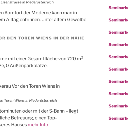
Eisenstrasse in Niederösterreich
Seminarho
en Komfort der Moderne kann man in
dem Alltag entrinnen. Unter altem Gewölbe
Seminarhot
Seminarho
OR DEN TOREN WIENS IN DER NÄHE
Seminarho
Seminarho
me mit einer Gesamtfläche von 720 m².
ze, 0 Außenparkplätze.
Seminarho
Seminarh
Seminarho
en Toren Wiens in Niederösterreich
Seminarho
utominuten oder mit der S-Bahn – liegt
iche Betreuung, einen Top-
Seminarho
nseres Hauses
mehr Info…