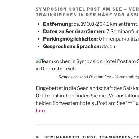
SYMPOSION HOTEL POST AM SEE – V
TRAUNKIRCHEN IN DER NÄHE VON ASSL
Entfernung:
ca. 190.8-264.1 km entfernt.
Daten zu Seminarräumen:
7 Seminarräum
Parkingmöglichkeiten:
0 Innenparkplätz
Gesprochene Sprachen:
de, en
Symposion Hotel Post am See – Veranstaltung
Eingebettet in die Seenlandschaft des Salz
Ort Traunkirchen finden Sie die „Veranstaltun
beiden Schwesternhotels „Post am See****“ u
Info…
CATEGORIES
SEMINARHOTEL TIROL
,
TEAMKOCHEN
,
T