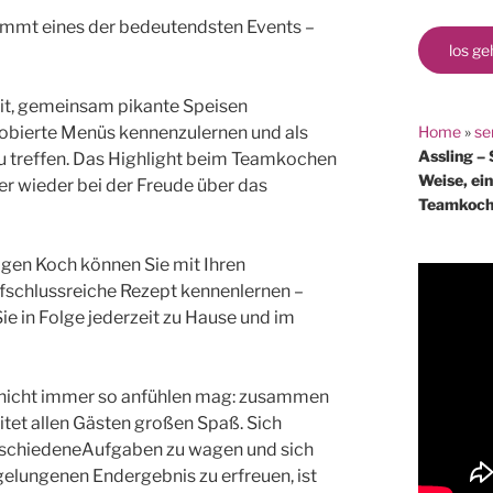
immt eines der bedeutendsten Events –
los ge
eit, gemeinsam pikante Speisen
Home
»
se
robierte Menüs kennenzulernen und als
Assling – 
 treffen. Das Highlight beim Teamkochen
Weise, ei
mer wieder bei der Freude über das
Teamkoche
gen Koch können Sie mit Ihren
fschlussreiche Rezept kennenlernen –
ie in Folge jederzeit zu Hause und im
 nicht immer so anfühlen mag: zusammen
tet allen Gästen großen Spaß. Sich
schiedeneAufgaben zu wagen und sich
elungenen Endergebnis zu erfreuen, ist