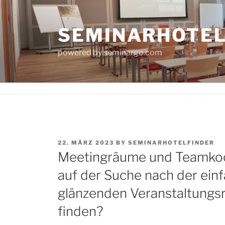
Skip
to
SEMINARHOTE
content
powered by seminargo.com
POSTED
22. MÄRZ 2023
BY
SEMINARHOTELFINDER
ON
Meetingräume und Teamkoche
auf der Suche nach der ein
glänzenden Veranstaltungs
finden?