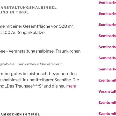
Seminarho
ERANSTALTUNGSHALBINSEL
ING IN TIROL
Seminarho
Seminarho
e mit einer Gesamtfläche von 528 m².
e, 100 Außenparkplätze.
Seminarho
Seminarho
Seminarho
shalbinsel Traunkirchen in Oberösterreich
Seminarho
kammergutes im historisch, bezaubernden
gshalbinsel“ in unmittelbarer Seenähe. Die
Events mit
nd „Das Traunsee****S“ und die neu
mehr
Veranstalt
Events mi
Events mi
EAMKOCHEN IN TIROL