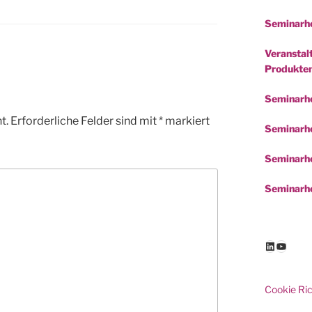
Seminarho
Veranstalt
Produkte
Seminarh
t.
Erforderliche Felder sind mit
*
markiert
Seminarho
Seminarho
Seminarho
LinkedIn
YouTu
Cookie Ric