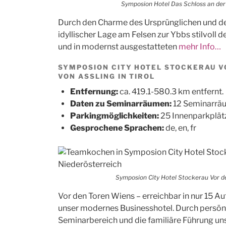
Symposion Hotel Das Schloss an der 
Durch den Charme des Ursprünglichen und d
idyllischer Lage am Felsen zur Ybbs stilvoll 
und in modernst ausgestatteten
mehr Info…
SYMPOSION CITY HOTEL STOCKERAU V
VON ASSLING IN TIROL
Entfernung:
ca. 419.1-580.3 km entfernt.
Daten zu Seminarräumen:
12 Seminarräu
Parkingmöglichkeiten:
25 Innenparkplät
Gesprochene Sprachen:
de, en, fr
Symposion City Hotel Stockerau Vor d
Vor den Toren Wiens – erreichbar in nur 15 A
unser modernes Businesshotel. Durch persönl
Seminarbereich und die familiäre Führung u