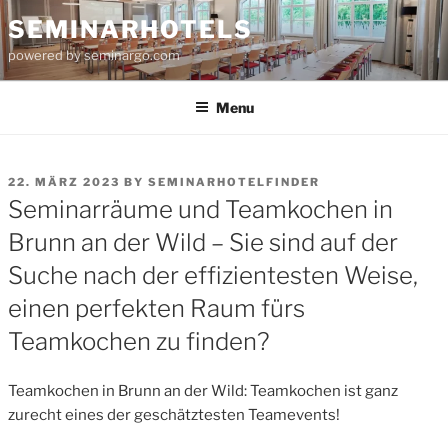
Skip
SEMINARHOTELS
to
powered by seminargo.com
content
Menu
POSTED
22. MÄRZ 2023
BY
SEMINARHOTELFINDER
ON
Seminarräume und Teamkochen in
Brunn an der Wild – Sie sind auf der
Suche nach der effizientesten Weise,
einen perfekten Raum fürs
Teamkochen zu finden?
Teamkochen in Brunn an der Wild: Teamkochen ist ganz
zurecht eines der geschätztesten Teamevents!