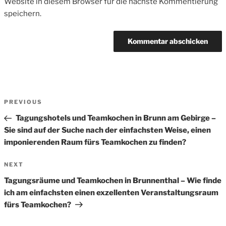
Website in diesem Browser für die nächste Kommentierung
speichern.
Beitrags-
Previous
PREVIOUS
Navigation
Post
Tagungshotels und Teamkochen in Brunn am Gebirge –
Sie sind auf der Suche nach der einfachsten Weise, einen
imponierenden Raum fürs Teamkochen zu finden?
Next
NEXT
Post
Tagungsräume und Teamkochen in Brunnenthal – Wie finde
ich am einfachsten einen exzellenten Veranstaltungsraum
fürs Teamkochen?