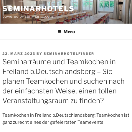
Skip
SEMINARHOTELS
to
powered by seminargo.com
content
Menu
POSTED
22. MÄRZ 2023
BY
SEMINARHOTELFINDER
ON
Seminarräume und Teamkochen in
Freiland b.Deutschlandsberg – Sie
planen Teamkochen und suchen nach
der einfachsten Weise, einen tollen
Veranstaltungsraum zu finden?
Teamkochen in Freiland b.Deutschlandsberg: Teamkochen ist
ganz zurecht eines der gefeiertsten Teamevents!