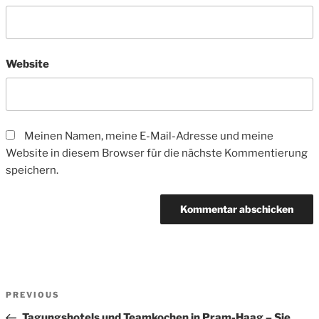
Website
Meinen Namen, meine E-Mail-Adresse und meine
Website in diesem Browser für die nächste Kommentierung
speichern.
Beitrags-
Previous
PREVIOUS
Navigation
Post
Tagungshotels und Teamkochen in Pram-Haag – Sie