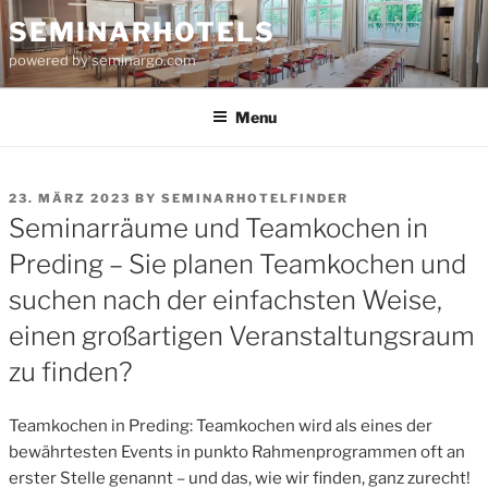
Skip
SEMINARHOTELS
to
powered by seminargo.com
content
Menu
POSTED
23. MÄRZ 2023
BY
SEMINARHOTELFINDER
ON
Seminarräume und Teamkochen in
Preding – Sie planen Teamkochen und
suchen nach der einfachsten Weise,
einen großartigen Veranstaltungsraum
zu finden?
Teamkochen in Preding: Teamkochen wird als eines der
bewährtesten Events in punkto Rahmenprogrammen oft an
erster Stelle genannt – und das, wie wir finden, ganz zurecht!