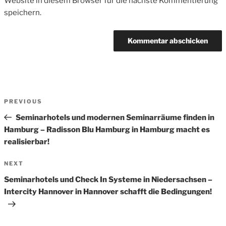
Website in diesem Browser für die nächste Kommentierung
speichern.
Beitrags-
Previous
PREVIOUS
Navigation
Post
Seminarhotels und modernen Seminarräume finden in
Hamburg – Radisson Blu Hamburg in Hamburg macht es
realisierbar!
Next
NEXT
Post
Seminarhotels und Check In Systeme in Niedersachsen –
Intercity Hannover in Hannover schafft die Bedingungen!