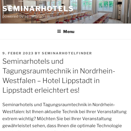
Skip
SEMINARHOTELS
to
powered by seminargo.com
content
Menu
POSTED
9. FEBER 2023
BY
SEMINARHOTELFINDER
ON
Seminarhotels und
Tagungsraumtechnik in Nordrhein-
Westfalen – Hotel Lippstadt in
Lippstadt erleichtert es!
Seminarhotels und Tagungsraumtechnik in Nordrhein-
Westfalen: Ist Ihnen aktuelle Technik bei Ihrer Veranstaltung
extrem wichtig? Möchten Sie bei Ihrer Veranstaltung
gewährleistet sehen, dass Ihnen die optimale Technologie