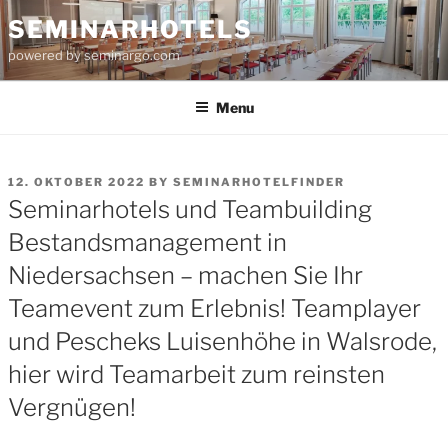
Skip
SEMINARHOTELS
to
powered by seminargo.com
content
Menu
POSTED
12. OKTOBER 2022
BY
SEMINARHOTELFINDER
ON
Seminarhotels und Teambuilding
Bestandsmanagement in
Niedersachsen – machen Sie Ihr
Teamevent zum Erlebnis! Teamplayer
und Pescheks Luisenhöhe in Walsrode,
hier wird Teamarbeit zum reinsten
Vergnügen!